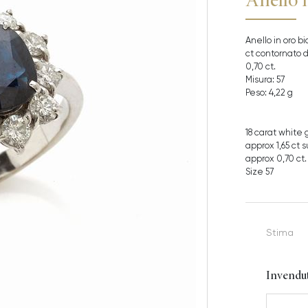
Anello in oro bi
ct contornato d
0,70 ct.
Misura: 57
Peso: 4,22 g
18 carat white
approx 1,65 ct 
approx 0,70 ct.
Size 57
Stima
Invendu