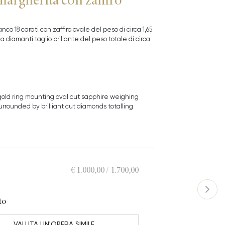
anco 18 carati con zaffiro ovale del peso di circa 1,65
a diamanti taglio brillante del peso totale di circa
 gold ring mounting oval cut sapphire weighing
surrounded by brilliant cut diamonds totalling
€ 1.000,00 / 1.700,00
to
VALUTA UN'OPERA SIMILE