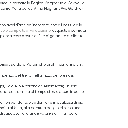
 come in passato la Regina Margherita di Savoia, la
ema come Maria Callas, Anna Magnani, Ava Gardner
i capolavori d’arte da indossare, come i pezzi della
sivo e completo di valutazione
, acquisto o permuta
a propria casa d’aste, al fine di garantire al cliente
iodi, sia della Maison che di altri iconici marchi,
ndenza del trend nell’utilizzo dei preziosi,
gi, il gioiello è portato diversamente; un solo
 due, purissimi ma al tempo stesso discreti, per le
hé non venderle, o trasformarle in qualcosa di più
ndita all’asta, alla permuta del gioiello con una
di capolavori di grande valore sia firmati dalla