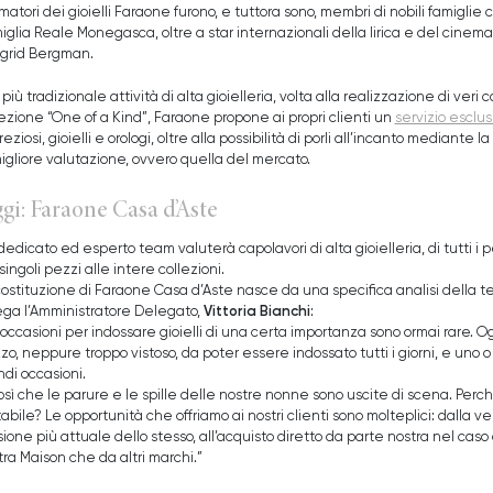
matori dei gioielli Faraone furono, e tuttora sono, membri di nobili famiglie
iglia Reale Monegasca, oltre a star internazionali della lirica e del cin
ngrid Bergman.
 più tradizionale attività di alta gioielleria, volta alla realizzazione di ver
lezione “One of a Kind”, Faraone propone ai propri clienti un
servizio esclu
reziosi, gioielli e orologi, oltre alla possibilità di porli all’incanto mediante l
migliore valutazione, ovvero quella del mercato.
gi: Faraone Casa d’Aste
edicato ed esperto team valuterà capolavori di alta gioielleria, di tutti i per
singoli pezzi alle intere collezioni.
costituzione di Faraone Casa d’Aste nasce da una specifica analisi della te
Vittoria Bianchi
ega l’Amministratore Delegato,
:
occasioni per indossare gioielli di una certa importanza sono ormai rare. Og
o, neppure troppo vistoso, da poter essere indossato tutti i giorni, e uno o
ndi occasioni.
così che le parure e le spille delle nostre nonne sono uscite di scena. Perc
abile? Le opportunità che offriamo ai nostri clienti sono molteplici: dalla ve
ione più attuale dello stesso, all’acquisto diretto da parte nostra nel caso 
tra Maison che da altri marchi.”