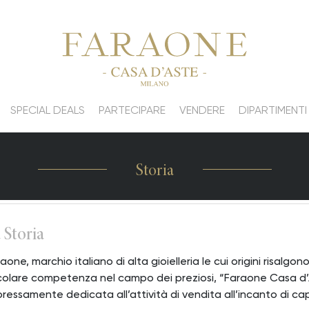
SPECIAL DEALS
PARTECIPARE
VENDERE
DIPARTIMENTI
Storia
 Storia
aone, marchio italiano di alta gioielleria le cui origini risalgon
olare competenza nel campo dei preziosi, “Faraone Casa d’A
ressamente dedicata all’attività di vendita all’incanto di capol