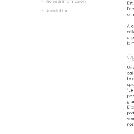
Richiedi Informazioni
Esti
Fam
Newsletter
e I
Alla
col
di p
la 
Og
Un d
dai 
La 
spi
“Le 
pezz
gra
E’ 
port
vers
nos