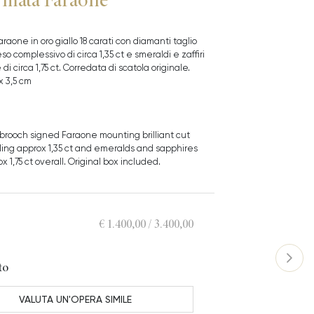
araone in oro giallo 18 carati con diamanti taglio
so complessivo di circa 1,35 ct e smeraldi e zaffiri
di circa 1,75 ct. Corredata di scatola originale.
x 3,5 cm
 brooch signed Faraone mounting brilliant cut
ling approx 1,35 ct and emeralds and sapphires
 1,75 ct overall. Original box included.
€ 1.400,00 / 3.400,00
to
VALUTA UN'OPERA SIMILE