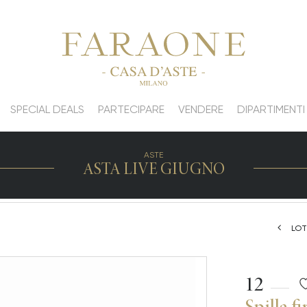
SPECIAL DEALS
PARTECIPARE
VENDERE
DIPARTIMENTI
ASTE
ASTA LIVE GIUGNO
LOT
12
Spilla f