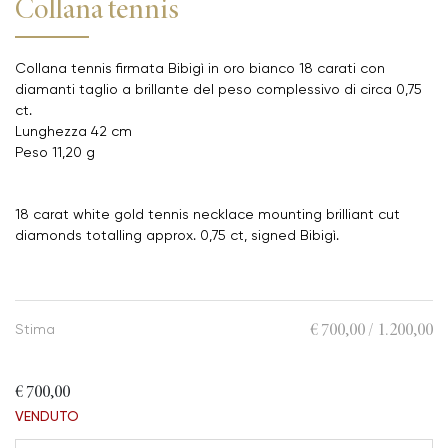
Collana tennis
Collana tennis firmata Bibigì in oro bianco 18 carati con
diamanti taglio a brillante del peso complessivo di circa 0,75
ct.
Lunghezza 42 cm
Peso 11,20 g
18 carat white gold tennis necklace mounting brilliant cut
diamonds totalling approx. 0,75 ct, signed Bibigì.
€ 700,00 / 1.200,00
Stima
€ 700,00
VENDUTO