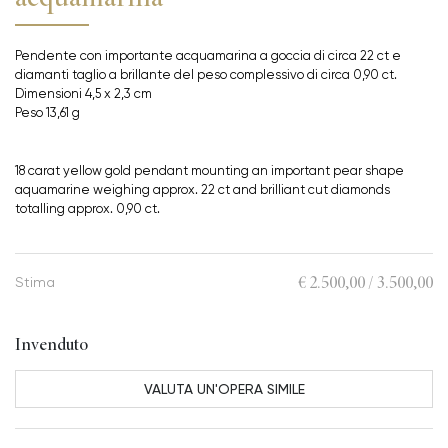
Pendente con importante acquamarina a goccia di circa 22 ct e
diamanti taglio a brillante del peso complessivo di circa 0,90 ct.
Dimensioni 4,5 x 2,3 cm
Peso 13,61 g
18 carat yellow gold pendant mounting an important pear shape
aquamarine weighing approx. 22 ct and brilliant cut diamonds
totalling approx. 0,90 ct.
€ 2.500,00 / 3.500,00
Stima
Invenduto
VALUTA UN'OPERA SIMILE