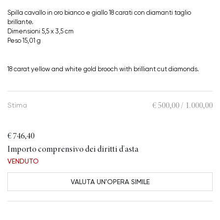
Spilla cavallo in oro bianco e giallo 18 carati con diamanti taglio
brillante.
Dimensioni 5,5 x 3,5 cm
Peso 15,01 g
18 carat yellow and white gold brooch with brilliant cut diamonds.
€ 500,00 / 1.000,00
Stima
€ 746,40
Importo comprensivo dei diritti d'asta
VENDUTO
VALUTA UN'OPERA SIMILE