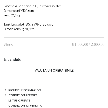
Bracciale Tank anni '50, in oro rosso 18kt
Dimensioni 19,5x1,6cm
Peso 26,55g
Tank bracelet '50s, in 18kt red gold
Dimensions 19,5x1,6cm
€ 1.000,00 / 2.000,00
Stima
Invenduto
VALUTA UN'OPERA SIMILE
RICHIEDI INFORMAZIONI
CONDITION REPORT
LE TUE OFFERTE
CONDIZIONI DI VENDITA