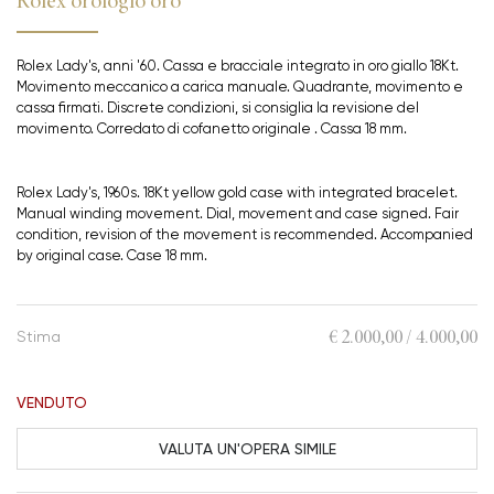
Rolex orologio oro
Rolex Lady's, anni '60. Cassa e bracciale integrato in oro giallo 18Kt.
Movimento meccanico a carica manuale. Quadrante, movimento e
cassa firmati. Discrete condizioni, si consiglia la revisione del
movimento. Corredato di cofanetto originale . Cassa 18 mm.
Rolex Lady's, 1960s. 18Kt yellow gold case with integrated bracelet.
Manual winding
movement
. Dial, movement and case signed. Fair
condition,
revision of the movement is recommended
. Accompanied
by original case. Case 18 mm.
€ 2.000,00 / 4.000,00
Stima
VENDUTO
VALUTA UN'OPERA SIMILE