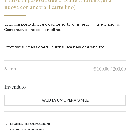
Lotto composto da due cravatte Church's (una
nuova con ancora il cartellino)
Lotto composto da due cravatte sartoriali in seta firmate Church's.
Come nuove, una con cartellino.
Lot of two silk ties signed Church's. Like new, one with tag.
€ 100,00 / 200,00
Stima
Invenduto
VALUTA UN'OPERA SIMILE
RICHIEDI INFORMAZIONI
CONDITION REPORT