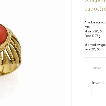
caboch
Anello in oro gi
mm
Misura 20/60
Peso 12,77 g
18 Kt yellow go
Size 20/60
Stima
Invendu