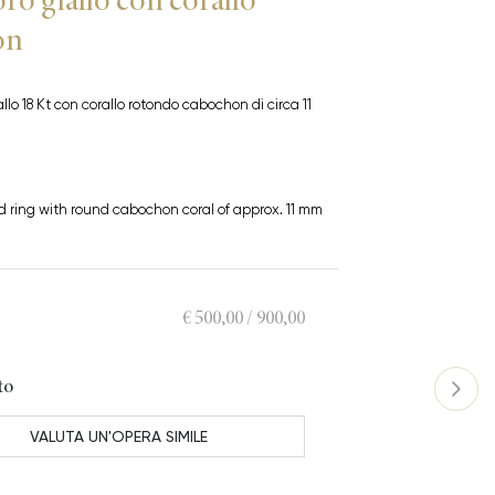
on
allo 18 Kt con corallo rotondo cabochon di circa 11
ld ring with round cabochon coral of approx. 11 mm
€ 500,00 / 900,00
to
VALUTA UN'OPERA SIMILE