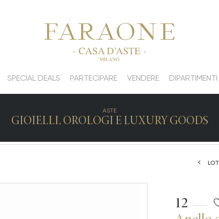
SPECIAL DEALS
PARTECIPARE
VENDERE
DIPARTIMENTI
ASTE
GIOIELLI, OROLOGI E LUXURY GOODS
LOT
12
Anello o