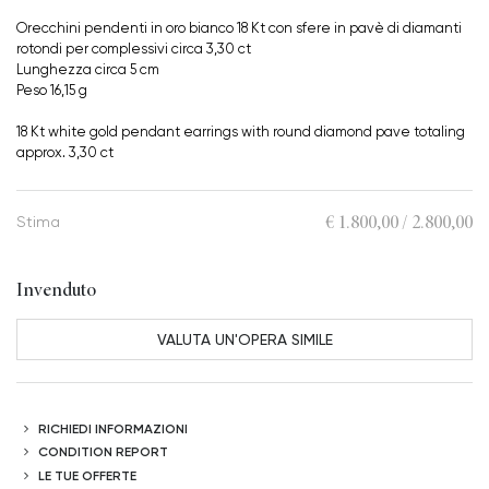
Orecchini pendenti in oro bianco 18 Kt con sfere in pavè di diamanti
rotondi per complessivi circa 3,30 ct
Lunghezza circa 5 cm
Peso 16,15 g
18 Kt white gold pendant earrings with round diamond pave totaling
approx. 3,30 ct
€ 1.800,00 / 2.800,00
Stima
Invenduto
VALUTA UN'OPERA SIMILE
RICHIEDI INFORMAZIONI
CONDITION REPORT
LE TUE OFFERTE