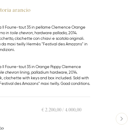
toria arancio
a II Fourre-tout 35 in pellame Clemence Orange
rno in
toile chevron
, hardware palladio, 2014.
chetto, clochette con chiavi e scatola originali.
a maxi twilly Hermès "Festival des Amazons" in
ndizioni.
a II Fourre-tout 35 in Orange Poppy Clemence
ile chevron
lining, palladium hardware, 2014.
k, clochette with keys and box included. Sold with
Festival des Amazons" maxi twilly. Good conditions.
€ 2.200,00 / 4.000,00
to