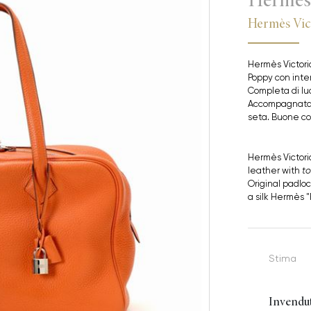
Hermès Vic
Hermès Victori
Poppy con inte
Completa di luc
Accompagnata d
seta. Buone co
Hermès Victori
leather with
to
Original padloc
a silk Hermès "
Stima
Invendu