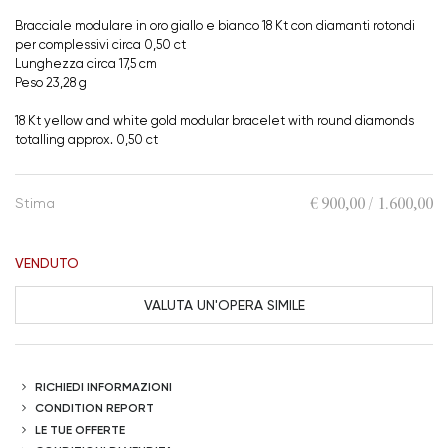
Bracciale modulare in oro giallo e bianco 18 Kt con diamanti rotondi
per complessivi circa 0,50 ct
Lunghezza circa 17,5 cm
Peso 23,28 g
18 Kt yellow and white gold modular bracelet with round diamonds
totalling approx. 0,50 ct
€ 900,00 / 1.600,00
Stima
VENDUTO
VALUTA UN'OPERA SIMILE
RICHIEDI INFORMAZIONI
CONDITION REPORT
LE TUE OFFERTE