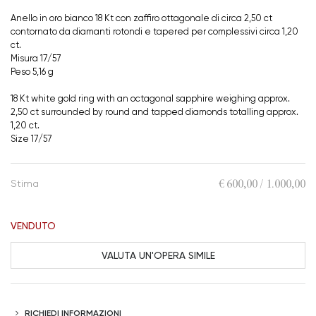
Anello in oro bianco 18 Kt con zaffiro ottagonale di circa 2,50 ct
contornato da diamanti rotondi e tapered per complessivi circa 1,20
ct.
Misura 17/57
Peso 5,16 g
18 Kt white gold ring with an octagonal sapphire weighing approx.
2,50 ct surrounded by round and tapped diamonds totalling approx.
1,20 ct.
Size 17/57
€ 600,00 / 1.000,00
Stima
VENDUTO
VALUTA UN'OPERA SIMILE
RICHIEDI INFORMAZIONI