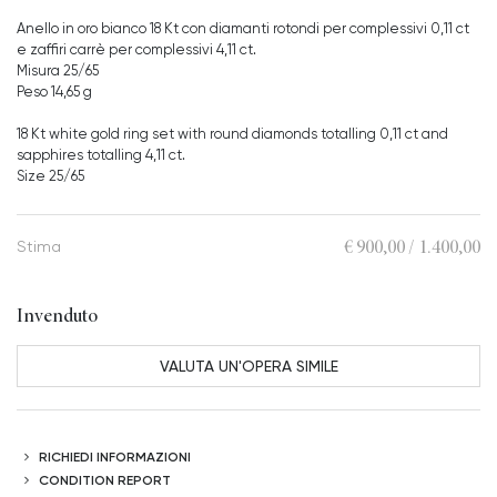
Anello in oro bianco 18 Kt con diamanti rotondi per complessivi 0,11 ct
e zaffiri carrè per complessivi 4,11 ct.
Misura 25/65
Peso 14,65 g
18 Kt white gold ring set with round diamonds totalling 0,11 ct and
sapphires totalling 4,11 ct.
Size 25/65
€ 900,00 / 1.400,00
Stima
Invenduto
VALUTA UN'OPERA SIMILE
RICHIEDI INFORMAZIONI
CONDITION REPORT