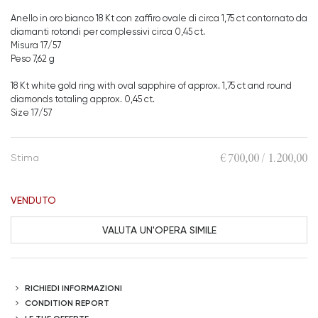
Anello in oro bianco 18 Kt con zaffiro ovale di circa 1,75 ct contornato da
diamanti rotondi per complessivi circa 0,45 ct.
Misura 17/57
Peso 7,62 g
18 Kt white gold ring with oval sapphire of approx. 1,75 ct and round
diamonds totaling approx. 0,45 ct.
Size 17/57
€ 700,00 / 1.200,00
Stima
VENDUTO
VALUTA UN'OPERA SIMILE
RICHIEDI INFORMAZIONI
CONDITION REPORT