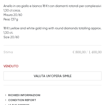
Anello in oro giallo e bianco 18 Kt con diamanti rotondi per complessivi
1,30 ct circa.
Misura 20/60
Peso 7,37 g
18 Kt yellow and white gold ring with round diamonds totalling approx.
1,30 ct.
Size 20/60
€ 800,00 / 1.400,00
Stima
VENDUTO
VALUTA UN'OPERA SIMILE
RICHIEDI INFORMAZIONI
CONDITION REPORT