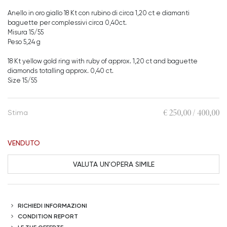
Anello in oro giallo 18 Kt con rubino di circa 1,20 ct e diamanti
baguette per complessivi circa 0,40ct.
Misura 15/55
Peso 5,24 g
18 Kt yellow gold ring with ruby of approx. 1,20 ct and baguette
diamonds totalling approx. 0,40 ct.
Size 15/55
€ 250,00 / 400,00
Stima
VENDUTO
VALUTA UN'OPERA SIMILE
RICHIEDI INFORMAZIONI
CONDITION REPORT