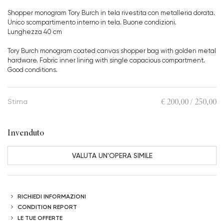
Shopper monogram Tory Burch in tela rivestita con metalleria dorata.
Unico scompartimento interno in tela. Buone condizioni.
Lunghezza 40 cm
Tory Burch monogram coated canvas shopper bag with golden metal
hardware. Fabric inner lining with single capacious compartment.
Good conditions.
€ 200,00 / 250,00
Stima
Invenduto
VALUTA UN'OPERA SIMILE
RICHIEDI INFORMAZIONI
CONDITION REPORT
LE TUE OFFERTE