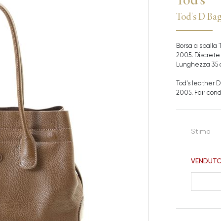
Tod's D Ba
Borsa a spalla 
2005. Discrete
Lunghezza 35
Tod's leather 
2005. Fair cond
Stima
VENDUT