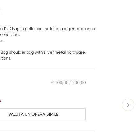
g
Tod's D Bag in pelle con metalleria argentata, anno
 condizioni.
 cm
D Bag shoulder bag with silver metal hardware,
itions.
€ 100,00 / 200,00
O
VALUTA UN'OPERA SIMILE