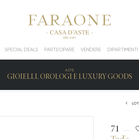
SPECIAL DEALS
PARTECIPARE
VENDERE
DIPARTIMENTI
ASTE
GIOIELLI, OROLOGI E LUXURY GOODS
LOT
71
Tod's