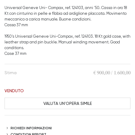
Universal Geneve Uni- Compax, ref. 124103, anni '50. Cassa in oro 18
Kt con cinturino in pelle e fibbia ad ardiglione placcata. Movimento
meccanico a carica manuale. Buone condizioni.
Cassa 37 mm
1950's Universal Geneve Uni-Compax, ref. 124103. 18 Kt gold case, with
leather strap and pin buckle. Manual winding movement. Good
conditions.
Case 37 mm
€ 900,00 / 1.600,00
Stima
VENDUTO
VALUTA UN'OPERA SIMILE
RICHIEDI INFORMAZIONI
CONDITION REPORT