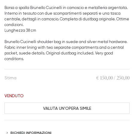
Borsa a spalla Brunello Cucinelli in camoscio e metalleria argentata.
Interno in tessuto con due scompartimenti separati e una tasca
centrale, dettagli in camoscio. Completa di dustbag originale. Ottime
condizioni.
Lunghezza 38 cm
Brunello Cucinelli shoulder bag in suede and silver metal hardware.
Fabric inner lining with two separate compartments and a central
pocket, suede details. Original dustbag included. Very good
conditions.
€ 150,00 / 250,00
Stima
VENDUTO
VALUTA UN'OPERA SIMILE
RICHIEDI INFORMAZIONI