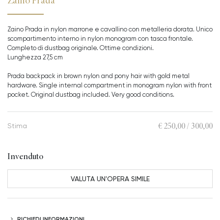
Zaino Prada
Zaino Prada in nylon marrone e cavallino con metalleria dorata. Unico
scompartimento interno in nylon monogram con tasca frontale.
Completo di dustbag originale. Ottime condizioni.
Lunghezza 27,5 cm
Prada backpack in brown nylon and pony hair with gold metal
hardware. Single internal compartment in monogram nylon with front
pocket. Original dustbag included. Very good conditions.
€ 250,00 / 300,00
Stima
Invenduto
VALUTA UN'OPERA SIMILE
RICHIEDI INFORMAZIONI