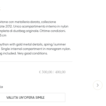
g
pitone con metalleria dorata, collezione
te 2012. Unico scompartimento interno in nylon
leta di dustbag originale. Ottime condizioni.
5 cm
 python with gold metal details, spring/summer
n. Single internal compartment in monogram nylon.
g included. Very good conditions.
€ 300,00 / 400,00
to
VALUTA UN'OPERA SIMILE