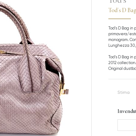
Tod's D Ba
Tod's D Bag in 
primavera/esta
monogram. Comp
Lunghezza 30,
Tod's D Bag in
2012 collectio
Original dustba
Stima
Invendu