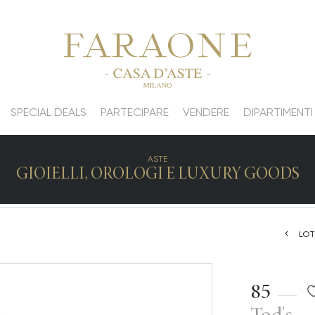
SPECIAL DEALS
PARTECIPARE
VENDERE
DIPARTIMENTI
ASTE
GIOIELLI, OROLOGI E LUXURY GOODS
LOT
85
Tod's