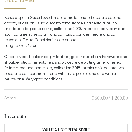
Gucci Loved
Borsa a spalla Gucci Loved in pelle, metalleria e tracolla a catena
dorata, strass, chiusura a scatto raffigurante una testa di felino
smaltata e tag porta nome, collezione 2018. Interno suddiviso in due
scompartimenti separati, uno con tasca con cerniera e uno con
tasca a soffietto. Condizioni molto buone.
Lunghezza 26,5 cm
Gucci Loved shoulder bag in leather, gold metal chain hardware and
shoulder strap, rhinestones, snap closure depicting an enameled
feline head and name tag, collection 2018. Interior divided into two
separate compartments, one with a zip pocket and one with a
bellow one. Very good conditions.
€ 600,00 / 1.200,00
Stima
Invenduto
VALUTA UN'OPERA SIMILE