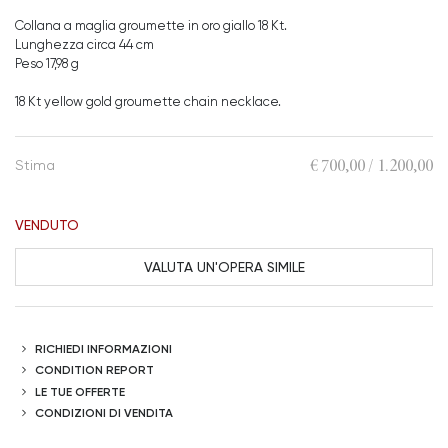
Collana a maglia groumette in oro giallo 18 Kt.
Lunghezza circa 44 cm
Peso 17,98 g
18 Kt yellow gold groumette chain necklace.
€ 700,00 / 1.200,00
Stima
VENDUTO
VALUTA UN'OPERA SIMILE
RICHIEDI INFORMAZIONI
CONDITION REPORT
LE TUE OFFERTE
CONDIZIONI DI VENDITA