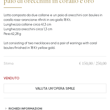
paio di orecchini in corallo e oro
Lotto composto da due collane e un paio di orecchini con boules in
corallo rosa-arancione rifiniti in oro giallo 18 Kt.
Lunghezza collane circa 41,3 cm
Lunghezza orecchini circa 1,3 cm
Peso 62,28 g
Lot consisting of two necklaces and a pair of earrings with coral
boules finished in 18 Kt yellow gold.
€ 150,00 / 250,00
Stima
VENDUTO
VALUTA UN'OPERA SIMILE
RICHIEDI INFORMAZIONI