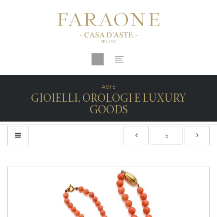
ASTE
GIOIELLI, OROLOGI E LUXURY
GOODS