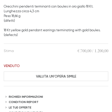
Orecchini pendenti terminanti con boules in oro giallo 18 Kt.
Lunghezza circa 4,3 cm
Peso 18,66 g
(difetti)
18 Kt yellow gold pendant earrings terminating with gold boules.
(defects)
€ 700,00 / 1.200,00
Stima
VENDUTO
VALUTA UN'OPERA SIMILE
RICHIEDI INFORMAZIONI
CONDITION REPORT
LE TUE OFFERTE