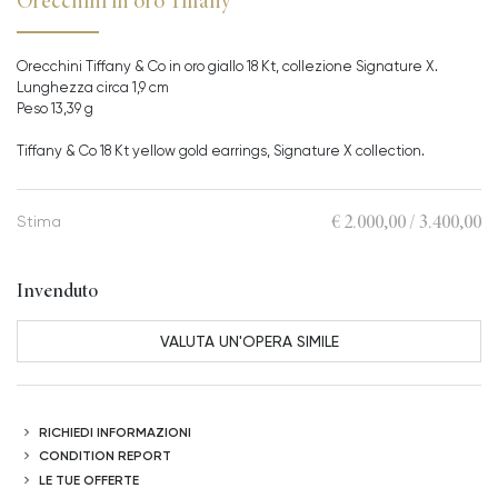
Orecchini in oro Tiffany
Orecchini Tiffany & Co in oro giallo 18 Kt, collezione Signature X.
Lunghezza circa 1,9 cm
Peso 13,39 g
Tiffany & Co 18 Kt yellow gold earrings, Signature X collection.
€ 2.000,00 / 3.400,00
Stima
Invenduto
VALUTA UN'OPERA SIMILE
RICHIEDI INFORMAZIONI
CONDITION REPORT
LE TUE OFFERTE