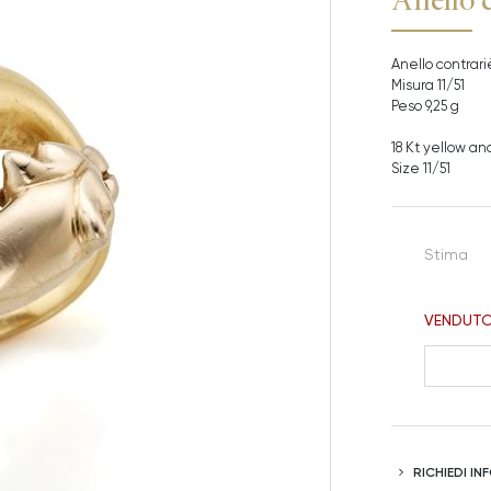
Anello contrariè
Misura 11/51
Peso 9,25 g
18 Kt yellow an
Size 11/51
Stima
VENDUT
RICHIEDI I