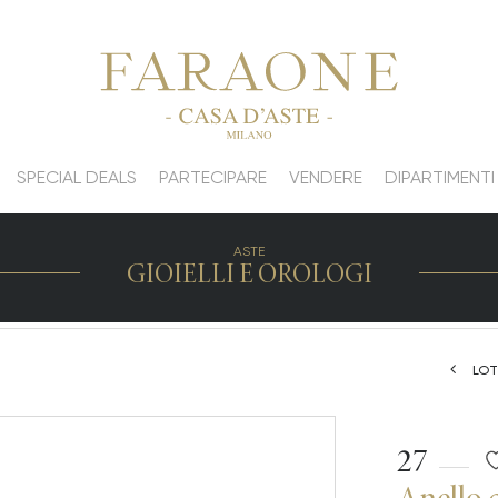
SPECIAL DEALS
PARTECIPARE
VENDERE
DIPARTIMENTI
ASTE
GIOIELLI E OROLOGI
LOT
27
Anello c