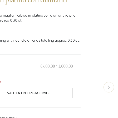
 a maglia morbida in platino con diamanti rotondi
 circa 0,30 ct.
ing with round diamonds totalling approx. 0,30 ct.
€ 600,00 / 1.000,00
O
VALUTA UN'OPERA SIMILE