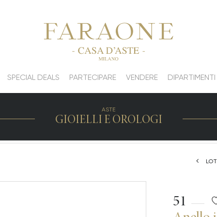
SPECIAL DEALS
PARTECIPARE
VENDERE
DIPARTIMENTI
ASTE
GIOIELLI E OROLOGI
LOT
51
Anello 