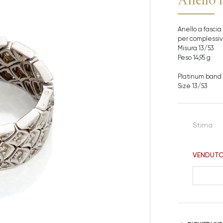
Anello a fascia
per complessivi
Misura 13/53
Peso 14,95 g
Platinum band r
Size 13/53
Stima
VENDUT