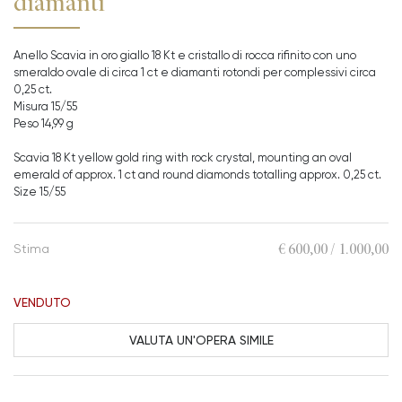
diamanti
Anello Scavia in oro giallo 18 Kt e cristallo di rocca rifinito con uno
smeraldo ovale di circa 1 ct e diamanti rotondi per complessivi circa
0,25 ct.
Misura 15/55
Peso 14,99 g
Scavia 18 Kt yellow gold ring with rock crystal, mounting an oval
emerald of approx. 1 ct and round diamonds totalling approx. 0,25 ct.
Size 15/55
€ 600,00 / 1.000,00
Stima
VENDUTO
VALUTA UN'OPERA SIMILE