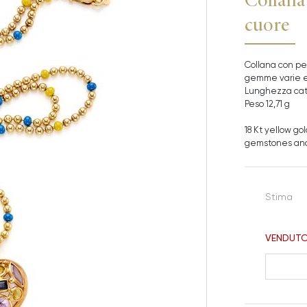
cuore
Collana con pen
gemme varie e 
Lunghezza cate
Peso 12,71 g
18 Kt yellow g
gemstones an
Stima
VENDUT