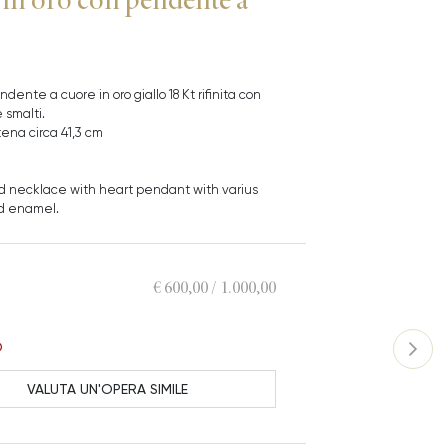
dente a cuore in oro giallo 18 Kt rifinita con
smalti.
na circa 41,3 cm
old necklace with heart pendant with varius
d enamel.
€ 600,00 / 1.000,00
O
VALUTA UN'OPERA SIMILE