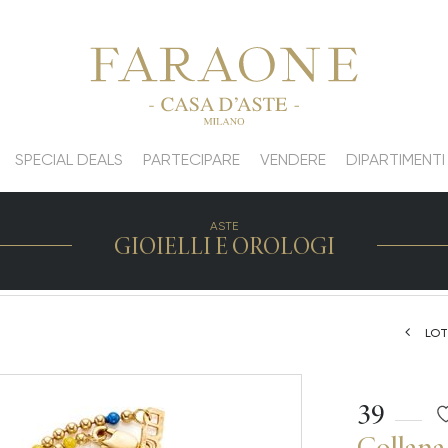
SPECIAL DEALS
PARTECIPARE
VENDERE
DIPARTIMENTI
ASTE
GIOIELLI E OROLOGI
LOT
39
Collana