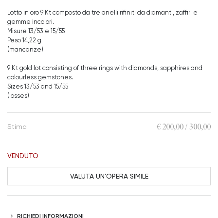
Lotto in oro 9 Kt composto da tre anelli rifiniti da diamanti, zaffiri e
gemme incolori.
Misure 13/53 e 15/55
Peso 14,22 g
(mancanze)
9 Kt gold lot consisting of three rings with diamonds, sapphires and
colourless gemstones.
Sizes 13/53 and 15/55
(losses)
€ 200,00 / 300,00
Stima
VENDUTO
VALUTA UN'OPERA SIMILE
RICHIEDI INFORMAZIONI