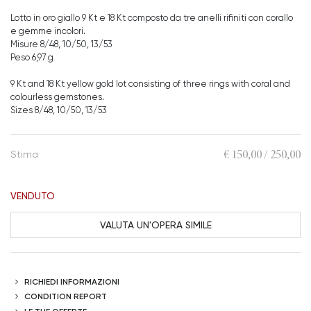
Lotto in oro giallo 9 Kt e 18 Kt composto da tre anelli rifiniti con corallo
e gemme incolori.
Misure 8/48, 10/50, 13/53
Peso 6,97 g
9 Kt and 18 Kt yellow gold lot consisting of three rings with coral and
colourless gemstones.
Sizes 8/48, 10/50, 13/53
€ 150,00 / 250,00
Stima
VENDUTO
VALUTA UN'OPERA SIMILE
RICHIEDI INFORMAZIONI
CONDITION REPORT