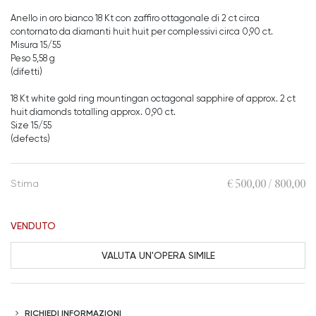
Anello in oro bianco 18 Kt con zaffiro ottagonale di 2 ct circa
contornato da diamanti huit huit per complessivi circa 0,90 ct.
Misura 15/55
Peso 5,58 g
(difetti)
18 Kt white gold ring mountingan octagonal sapphire of approx. 2 ct
huit diamonds totalling approx. 0,90 ct.
Size 15/55
(defects)
€ 500,00 / 800,00
Stima
VENDUTO
VALUTA UN'OPERA SIMILE
RICHIEDI INFORMAZIONI