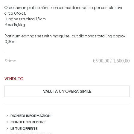
Orecchini in platino rifiniti con diamanti marquise per complessivi
circa 0,95 ct.
Lunghezza circa 1,8 cm
Peso 14,54 g
Platinum earrings set with marquise-cut diamonds totalling approx.
0,95 ct.
€ 900,00 / 1.600,00
Stima
VENDUTO
VALUTA UN'OPERA SIMILE
RICHIEDI INFORMAZIONI
CONDITION REPORT
LE TUE OFFERTE