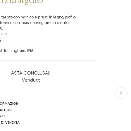
argento con manico e presa in legno, profilo
i ferini e con inciso monogramma e data.
8.
1 cm
g
ot. Birmingham, 1918.
ASTA CONCLUSA!!!
Venduto
NFORMAZIONI
 REPORT
RTE
 DI VENDITA