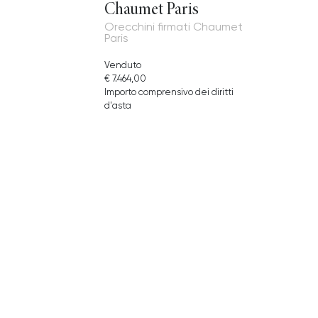
Chaumet Paris
Orecchini firmati Chaumet
Paris
Venduto
€ 7.464,00
Importo comprensivo dei diritti
d'asta