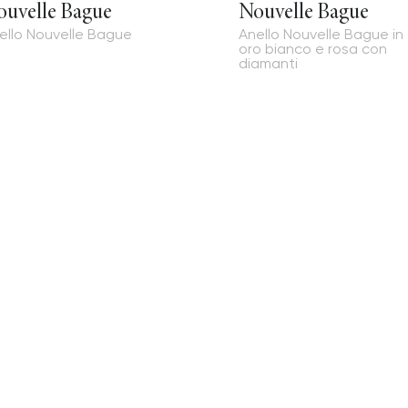
ouvelle Bague
Nouvelle Bague
ello Nouvelle Bague
Anello Nouvelle Bague in
oro bianco e rosa con
diamanti