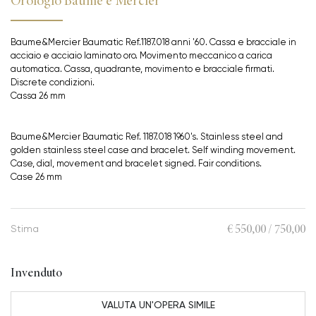
Orologio Baume e Mercier
Baume&Mercier Baumatic Ref.1187.018 anni '60. Cassa e bracciale in
acciaio e acciaio laminato oro. Movimento meccanico a carica
automatica. Cassa, quadrante, movimento e bracciale firmati.
Discrete condizioni.
Cassa 26 mm
Baume&Mercier Baumatic Ref. 1187.018 1960's. Stainless steel and
golden stainless steel case and bracelet. Self winding movement.
Case, dial, movement and bracelet signed. Fair conditions.
Case 26 mm
€ 550,00 / 750,00
Stima
Invenduto
VALUTA UN'OPERA SIMILE