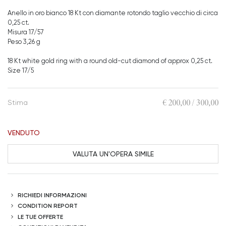
Anello in oro bianco 18 Kt con diamante rotondo taglio vecchio di circa
0,25 ct.
Misura 17/57
Peso 3,26 g
18 Kt white gold ring with a round old-cut diamond of approx 0,25 ct.
Size 17/5
€ 200,00 / 300,00
Stima
VENDUTO
VALUTA UN'OPERA SIMILE
RICHIEDI INFORMAZIONI
CONDITION REPORT
LE TUE OFFERTE