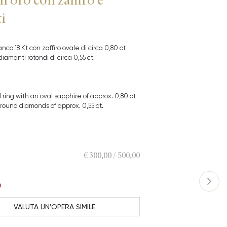
i
anco 18 Kt con zaffiro ovale di circa 0,80 ct
iamanti rotondi di circa 0,55 ct.
d ring with an oval sapphire of approx. 0,80 ct
round diamonds of approx. 0,55 ct.
€ 300,00 / 500,00
O
VALUTA UN'OPERA SIMILE