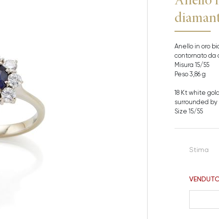
diamant
Anello in oro bi
contornato da d
Misura 15/55
Peso 3,86 g
18 Kt white gol
surrounded by 
Size 15/55
Stima
VENDUT