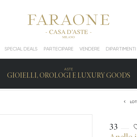
SPECIAL DEALS
PARTECIPARE
VENDERE
DIPARTIMENTI
ASTE
GIOIELLI, OROLOGI E LUXURY GOODS
LOT
33
Anello i