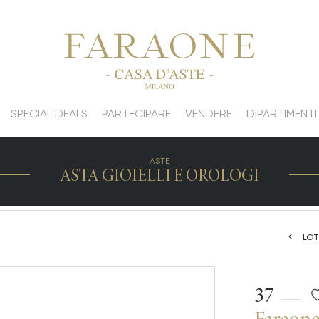
SPECIAL DEALS
PARTECIPARE
VENDERE
DIPARTIMENTI
ASTE
ASTA GIOIELLI E OROLOGI
LOT
37
Faraon