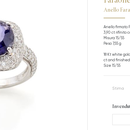
Anello Fara
Anello firmato F
3,90 ct rifinito
Misura 15/55
Peso 7,55 g
18 Kt white gold
ct and finished
Size 15/55
Stima
Invendu