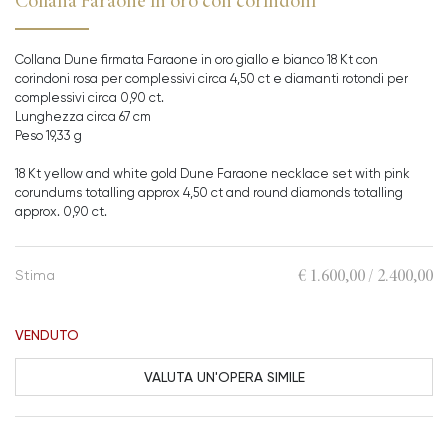
Collana Faraone in oro con corindoni
Collana Dune firmata Faraone in oro giallo e bianco 18 Kt con
corindoni rosa per complessivi circa 4,50 ct e diamanti rotondi per
complessivi circa 0,90 ct.
Lunghezza circa 67 cm
Peso 19,33 g
18 Kt yellow and white gold Dune Faraone necklace set with pink
corundums totalling approx 4,50 ct and round diamonds totalling
approx. 0,90 ct.
€ 1.600,00 / 2.400,00
Stima
VENDUTO
VALUTA UN'OPERA SIMILE