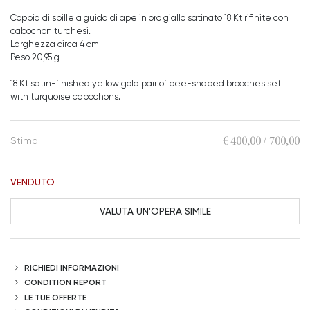
Coppia di spille a guida di ape in oro giallo satinato 18 Kt rifinite con
cabochon turchesi.
Larghezza circa 4 cm
Peso 20,95 g
18 Kt satin-finished yellow gold pair of bee-shaped brooches set
with turquoise cabochons.
€ 400,00 / 700,00
Stima
VENDUTO
VALUTA UN'OPERA SIMILE
RICHIEDI INFORMAZIONI
CONDITION REPORT
LE TUE OFFERTE