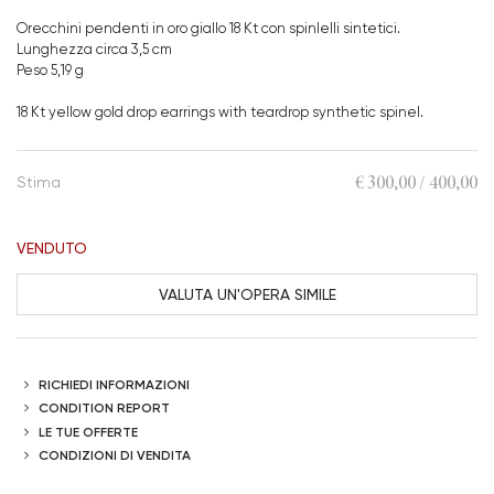
Orecchini pendenti in oro giallo 18 Kt con spinlelli sintetici.
Lunghezza circa 3,5 cm
Peso 5,19 g
18 Kt yellow gold drop earrings with teardrop synthetic spinel.
€ 300,00 / 400,00
Stima
VENDUTO
VALUTA UN'OPERA SIMILE
RICHIEDI INFORMAZIONI
CONDITION REPORT
LE TUE OFFERTE
CONDIZIONI DI VENDITA