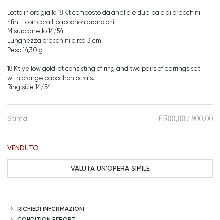
Lotto in oro giallo 18 Kt composto da anello e due paia di orecchini
rifiniti con coralli cabochon arancioni.
Misura anello 14/54
Lunghezza orecchini circa 3 cm
Peso 14,30 g
18 Kt yellow gold lot consisting of ring and two pairs of earrings set
with orange cabochon corals.
Ring size 14/54
€ 500,00 / 900,00
Stima
VENDUTO
VALUTA UN'OPERA SIMILE
RICHIEDI INFORMAZIONI
CONDITION REPORT