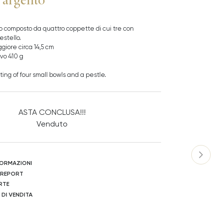
o composto da quattro coppette di cui tre con
estello.
iore circa 14,5 cm
vo 410 g
sting of four small bowls and a pestle.
ASTA CONCLUSA!!!
Venduto
NFORMAZIONI
 REPORT
RTE
 DI VENDITA