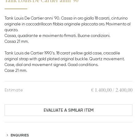
Tank Louis De Cartier anni '90
Tank Louis De Cartier anni '90. Cassa in oro giallo 18 carati, cinturino
originale in coccodrillocon fibbia originale placcata oro. Movimento al
quarzo.
Cassa, quadrante e movimento firmati. Buone condizioni.
Cassa 21 mm.
Tank Louis de Cartier 1990's. 18 carat yellow gold case, crocodile
original strap with gold plated original buckle. Quartz movement.
Case, dial and movement signed. Good conditions.
Case 21 mm.
€ 1.400,00 / 2.400,00
Estimate
EVALUATE A SIMILAR ITEM
ENQUIRIES